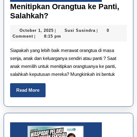
Menitipkan Orangtua ke Panti,
Menitipkan
Salahkah?
Orangtua
October
Susi
October 1, 2025
Susi Susindra
0
|
|
ke
1,
Susindra
Comment
8:15 pm
|
Panti,
2025
Siapakah yang lebih baik merawat orangtua di masa
Salahkah?
senja, anak dan keluarganya sendiri atau panti ? Saat
anak memilih untuk menitipkan orangtuanya ke panti,
salahkah keputusan mereka? Mungkinkah ini bentuk
Read
Read More
More