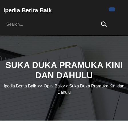
Skip
to
Ipedia Berita Baik
content
Search
Skip
for:
to
content
SUKA DUKA PRAMUKA KINI
DAN DAHULU
Ipedia Berita Baik
>>
Opini Baik
>>
Suka Duka Pramuka Kini dan
Dahulu