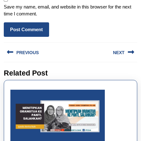
Save my name, email, and website in this browser for the next
time I comment.
Post
PREVIOUS
NEXT
navigation
Previous
Next
Related Post
post:
post: