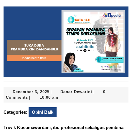
December
Danar
December 3, 2025
Danar Dewarini
0
|
|
3,
Dewarini
Comments
10:00 am
|
2025
Categories:
Opini Baik
Triwik Kusumawardani, ibu profesional sekaligus pembina