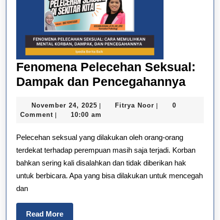
Fenomena Pelecehan Seksual:
Feno
Dampak dan Pencegahannya
Pelec
November
Fitrya
November 24, 2025
Fitrya Noor
0
|
|
Seksu
24,
Noor
Comment
10:00 am
|
Damp
2025
Pelecehan seksual yang dilakukan oleh orang-orang
dan
terdekat terhadap perempuan masih saja terjadi. Korban
Penc
bahkan sering kali disalahkan dan tidak diberikan hak
untuk berbicara. Apa yang bisa dilakukan untuk mencegah
dan
Read
Read More