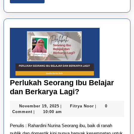
More
Perlukah Seorang Ibu Belajar
Perlukah
dan Berkarya Lagi?
Seorang
November
Fitrya
November 19, 2025
Fitrya Noor
0
|
|
Ibu
19,
Noor
Comment
10:00 am
|
Belajar
2025
Penulis : Rahardini Nurina Seorang ibu, baik di ranah
dan
publik dan domestik kini punya banyak kesempatan untuk