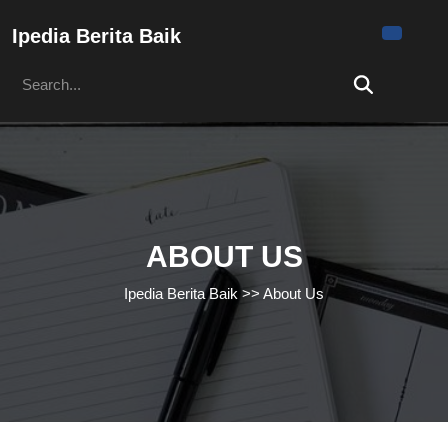
Skip
to
Ipedia Berita Baik
content
Search
Skip
for:
to
content
ABOUT US
Ipedia Berita Baik
>>
About Us