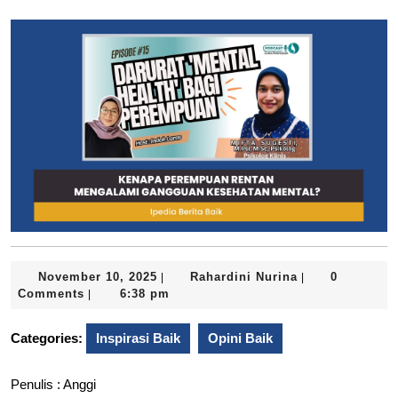
November
Rahardini
November 10, 2025
Rahardini Nurina
0
|
|
10,
Nurina
Comments
6:38 pm
|
2025
Categories:
Inspirasi Baik
Opini Baik
Penulis : Anggi