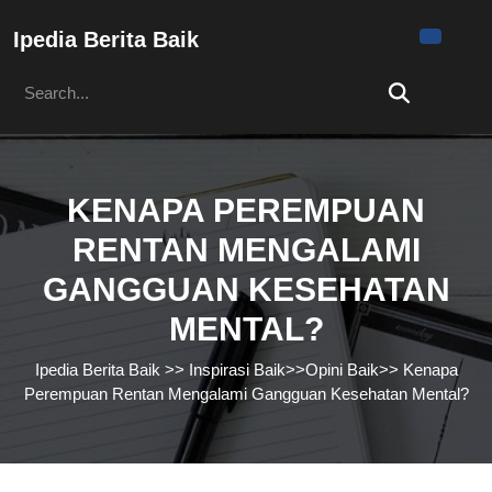
Skip
to
Ipedia Berita Baik
content
Search
Skip
for:
to
content
KENAPA PEREMPUAN
RENTAN MENGALAMI
GANGGUAN KESEHATAN
MENTAL?
Ipedia Berita Baik
>>
Inspirasi Baik
>>
Opini Baik
>>
Kenapa
Perempuan Rentan Mengalami Gangguan Kesehatan Mental?