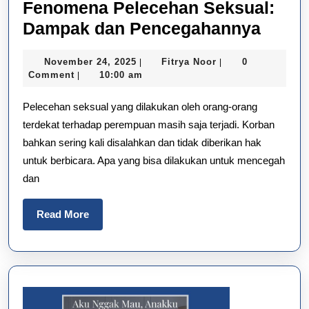
Fenomena Pelecehan Seksual:
Feno
Dampak dan Pencegahannya
Pelec
November
Fitrya
November 24, 2025
Fitrya Noor
0
|
|
Seksu
24,
Noor
Comment
10:00 am
|
Damp
2025
Pelecehan seksual yang dilakukan oleh orang-orang
dan
terdekat terhadap perempuan masih saja terjadi. Korban
Penc
bahkan sering kali disalahkan dan tidak diberikan hak
untuk berbicara. Apa yang bisa dilakukan untuk mencegah
dan
Read
Read More
More