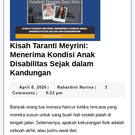
Kisah Taranti Meyrini:
Menerima Kondisi Anak
Disabilitas Sejak dalam
Kisah
Kandungan
Taranti
April
Rahardini
April 8, 2026
Rahardini Nurina
3
|
|
Meyrini:
8,
Nurina
Comments
9:23 pm
|
Menerima
2026
Banyak orang tua merasa hancur ketika rencana yang
Kondisi
mereka susun untuk sang buah hati seolah patah di
Anak
tengah jalan. Sebenarnya, apakah kekurangan fisik adalah
Disabilitas
sebuah akhir, atau justru awal dari