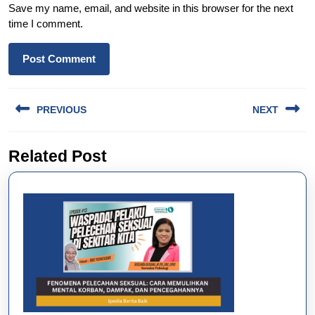
Save my name, email, and website in this browser for the next
time I comment.
Post
PREVIOUS
NEXT
navigation
Previous
Next
Related Post
post:
post: