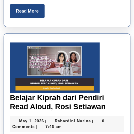
Sejak
dalam
Read
Read More
Kandungan
More
Belajar Kiprah dari Pendiri
Belajar
Read Aloud, Rosi Setiawan
Kiprah
May
Rahardini
May 1, 2026
Rahardini Nurina
0
|
|
dari
1,
Nurina
Comments
7:46 am
|
Pendiri
2026