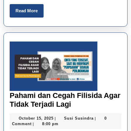
Ibu
Profesional
Read
Read More
More
Pahami dan Cegah Filisida Agar
Pahami
Tidak Terjadi Lagi
dan
October
Susi
October 15, 2025
Susi Susindra
0
|
|
Cegah
15,
Susindra
Comment
8:00 pm
|
Filisida
2025