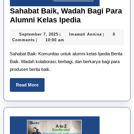
Sahabat Baik, Wadah Bagi Para
Sahabat
Alumni Kelas Ipedia
Baik,
September
Imawati
September 7, 2025
Imawati Annisa
0
|
|
Wadah
7,
Annisa
Comments
10:00 am
|
Bagi
2025
Sahabat Baik: Komunitas untuk alumni kelas Ipedia Berita
Para
Baik. Wadah kolaborasi, berbagi, dan berkarya bagi para
Alumni
produsen berita baik.
Kelas
Ipedia
Read
Read More
More