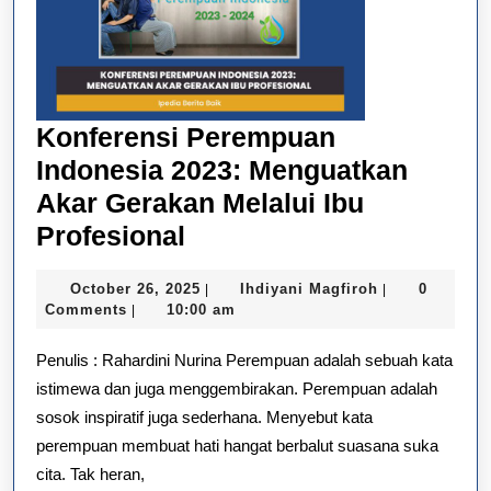
Konferensi Perempuan
Indonesia 2023: Menguatkan
Akar Gerakan Melalui Ibu
Konferensi
Profesional
Perempuan
October
Ihdiyani
October 26, 2025
Ihdiyani Magfiroh
0
|
|
Indonesia
26,
Magfiroh
Comments
10:00 am
|
2023:
2025
Penulis : Rahardini Nurina Perempuan adalah sebuah kata
Menguatkan
istimewa dan juga menggembirakan. Perempuan adalah
Akar
sosok inspiratif juga sederhana. Menyebut kata
Gerakan
perempuan membuat hati hangat berbalut suasana suka
Melalui
cita. Tak heran,