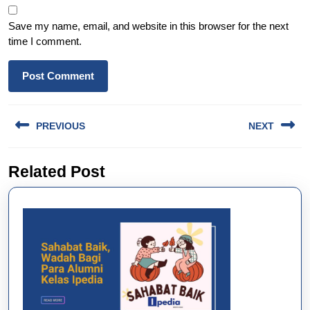
Save my name, email, and website in this browser for the next
time I comment.
Post
PREVIOUS
NEXT
navigation
Previous
Next
Related Post
post:
post: