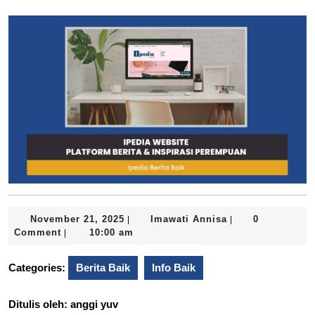
November
Imawati
November 21, 2025
Imawati Annisa
0
|
|
21,
Annisa
Comment
10:00 am
|
2025
Categories:
Berita Baik
Info Baik
Ditulis oleh: anggi yuv