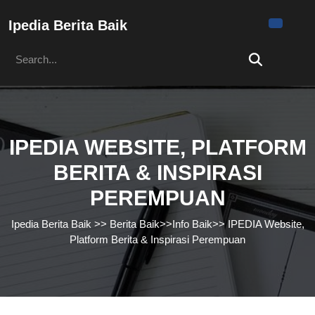
Skip
to
Ipedia Berita Baik
content
Search
Skip
for:
to
content
IPEDIA WEBSITE, PLATFORM
BERITA & INSPIRASI
PEREMPUAN
Ipedia Berita Baik
>>
Berita Baik
>>
Info Baik
>>
IPEDIA Website,
Platform Berita & Inspirasi Perempuan