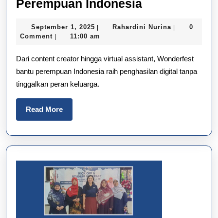
Wonderfest
Perempuan Indonesia
2.0:
September
Rahardini
September 1, 2025
Rahardini Nurina
0
|
|
Festival
1,
Nurina
Comment
11:00 am
|
Digital
2025
Dari content creator hingga virtual assistant, Wonderfest
yang
bantu perempuan Indonesia raih penghasilan digital tanpa
Siap
tinggalkan peran keluarga.
Ubah
Hidup
Read
Read More
Perempuan
More
Indonesia