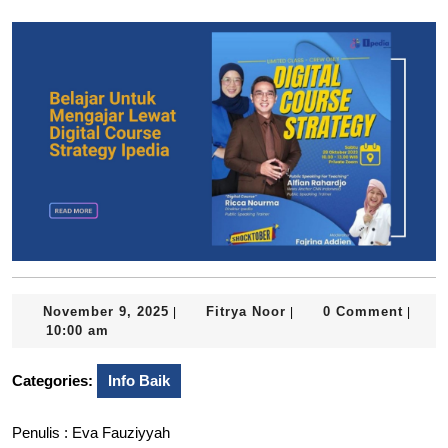
November
Fitrya
November 9, 2025
Fitrya Noor
0 Comment
|
|
|
9,
Noor
10:00 am
2025
Categories:
Info Baik
Penulis : Eva Fauziyyah