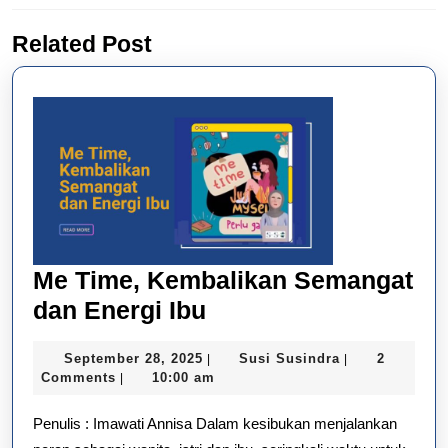
Previous
Next
Related Post
post:
post:
Me Time, Kembalikan Semangat
Me
dan Energi Ibu
Time,
September
Susi
September 28, 2025
Susi Susindra
2
|
|
Kembalikan
28,
Susindra
Comments
10:00 am
|
Semangat
2025
Penulis : Imawati Annisa Dalam kesibukan menjalankan
dan