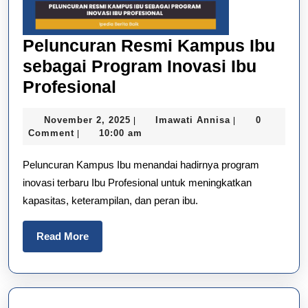
Peluncuran Resmi Kampus Ibu
sebagai Program Inovasi Ibu
Peluncuran
Profesional
Resmi
November
Imawati
November 2, 2025
Imawati Annisa
0
|
|
Kampus
2,
Annisa
Comment
10:00 am
|
Ibu
2025
Peluncuran Kampus Ibu menandai hadirnya program
sebagai
inovasi terbaru Ibu Profesional untuk meningkatkan
Program
kapasitas, keterampilan, dan peran ibu.
Inovasi
Ibu
Read
Read More
Profesional
More