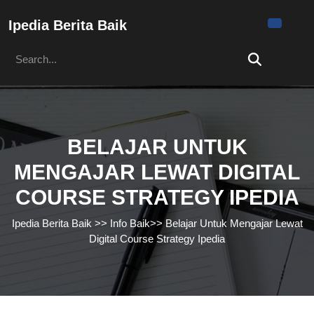
Skip
to
Ipedia Berita Baik
content
Search
Skip
for:
to
content
BELAJAR UNTUK
MENGAJAR LEWAT DIGITAL
COURSE STRATEGY IPEDIA
Ipedia Berita Baik
>>
Info Baik
>>
Belajar Untuk Mengajar Lewat
Digital Course Strategy Ipedia