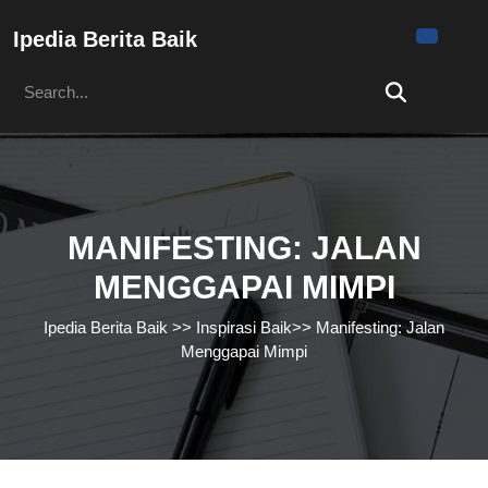
Skip
to
Ipedia Berita Baik
content
Search
Skip
for:
to
content
MANIFESTING: JALAN
MENGGAPAI MIMPI
Ipedia Berita Baik
>>
Inspirasi Baik
>>
Manifesting: Jalan
Menggapai Mimpi