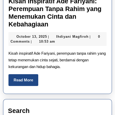
Kisah Inspiratif Ade Fariyani:
Perempuan Tanpa Rahim yang
Menemukan Cinta dan
Kisah
Kebahagiaan
Inspiratif
October
Ihdiyani
October 13, 2025
Ihdiyani Magfiroh
0
|
|
Ade
13,
Magfiroh
Comments
10:53 am
|
Fariyani:
2025
Kisah inspiratif Ade Fariyani, perempuan tanpa rahim yang
Perempuan
tetap menemukan cinta sejati, berdamai dengan
Tanpa
kekurangan dan hidup bahagia.
Rahim
yang
Read
Read More
Menemukan
More
Cinta
dan
Kebahagiaan
Search