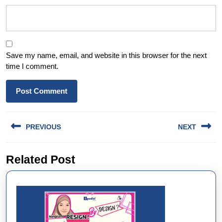
Save my name, email, and website in this browser for the next
time I comment.
Post
PREVIOUS
NEXT
navigation
Previous
Next
Related Post
post:
post: