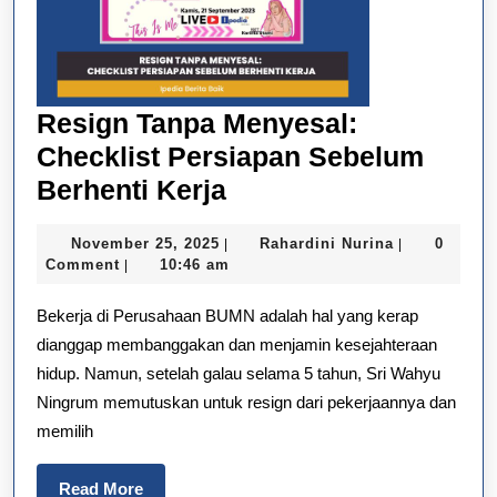
Resign Tanpa Menyesal:
Checklist Persiapan Sebelum
Resign
Berhenti Kerja
Tanpa
November
Rahardini
November 25, 2025
Rahardini Nurina
0
|
|
Menyesal:
25,
Nurina
Comment
10:46 am
|
Checklist
2025
Bekerja di Perusahaan BUMN adalah hal yang kerap
Persiapan
dianggap membanggakan dan menjamin kesejahteraan
Sebelum
hidup. Namun, setelah galau selama 5 tahun, Sri Wahyu
Berhenti
Ningrum memutuskan untuk resign dari pekerjaannya dan
Kerja
memilih
Read
Read More