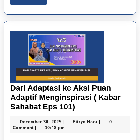
More
Dari Adaptasi ke Aksi Puan
Adaptif Menginspirasi ( Kabar
Dari
Sahabat Eps 101)
Adaptasi
December
Fitrya
December 30, 2025
Fitrya Noor
0
|
|
ke
30,
Noor
Comment
10:48 pm
|
Aksi
2025