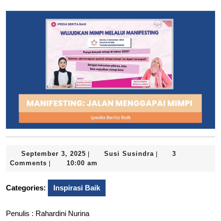
September
Susi
September 3, 2025
Susi Susindra
3
|
|
3,
Susindra
Comments
10:00 am
|
2025
Categories:
Inspirasi Baik
Penulis : Rahardini Nurina