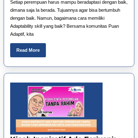
Setiap perempuan harus mampu beradaptasi dengan baik,
Puan
dimana saja Ia berada. Tujuannya agar bisa bertumbuh
Adaptif
dengan baik. Namun, bagaimana cara memiliki
Menginspirasi
Adaptability skill yang baik? Bersama komunitas Puan
(
Adaptif, kita
Kabar
Sahabat
Read
Read More
More
Eps
101)