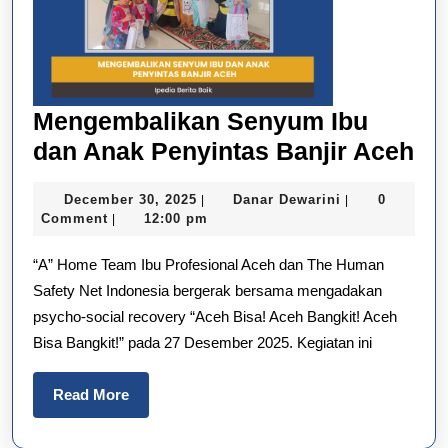
Mengembalikan Senyum Ibu
Me
dan Anak Penyintas Banjir Aceh
Se
December
Danar
December 30, 2025
Danar Dewarini
0
|
|
Ib
30,
Dewarini
Comment
12:00 pm
|
da
2025
“A” Home Team Ibu Profesional Aceh dan The Human
An
Safety Net Indonesia bergerak bersama mengadakan
Pe
psycho-social recovery “Aceh Bisa! Aceh Bangkit! Aceh
Ba
Bisa Bangkit!” pada 27 Desember 2025. Kegiatan ini
Ac
Read
Read More
More