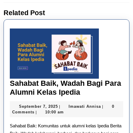
Previous
Next
Related Post
post:
post:
Sahabat Baik, Wadah Bagi Para
Sahabat
Alumni Kelas Ipedia
Baik,
September
Imawati
September 7, 2025
Imawati Annisa
0
|
|
Wadah
7,
Annisa
Comments
10:00 am
|
Bagi
2025
Sahabat Baik: Komunitas untuk alumni kelas Ipedia Berita
Para