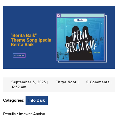
September
Fitrya
September 5, 2025
Fitrya Noor
0 Comments
|
|
|
5,
Noor
6:52 am
2025
Categories:
Info Baik
Penulis : Imawati Annisa