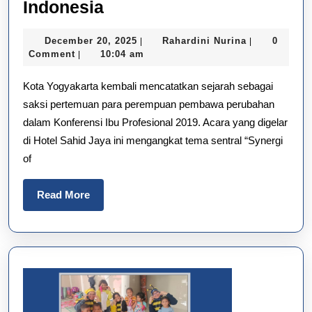
Konferensi
Indonesia
Ibu
December
Rahardini
December 20, 2025
Rahardini Nurina
0
|
|
Profesional
20,
Nurina
Comment
10:04 am
|
2019:
2025
Kota Yogyakarta kembali mencatatkan sejarah sebagai
Sinergi
saksi pertemuan para perempuan pembawa perubahan
Perubahan
dalam Konferensi Ibu Profesional 2019. Acara yang digelar
dan
di Hotel Sahid Jaya ini mengangkat tema sentral “Synergi
Inspirasi
of
Change-
Maker
Read
Read More
More
Indonesia