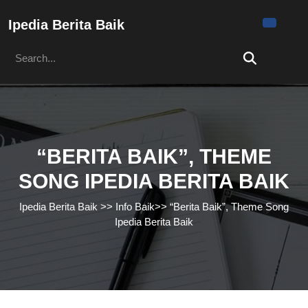
Skip
to
Ipedia Berita Baik
content
Search
Skip
for:
to
content
“BERITA BAIK”, THEME
SONG IPEDIA BERITA BAIK
Ipedia Berita Baik
>>
Info Baik
>>
“Berita Baik”, Theme Song
Ipedia Berita Baik