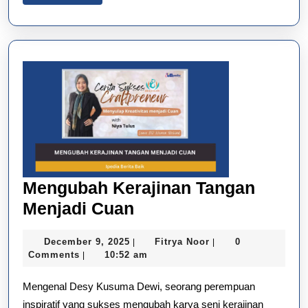
More
Mengubah Kerajinan Tangan
Mengubah
Menjadi Cuan
Kerajinan
December
Fitrya
December 9, 2025
Fitrya Noor
0
|
|
Tangan
9,
Noor
Comments
10:52 am
|
Menjadi
2025
Mengenal Desy Kusuma Dewi, seorang perempuan
Cuan
inspiratif yang sukses mengubah karya seni kerajinan