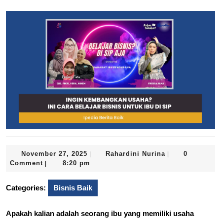
November
Rahardini
November 27, 2025
Rahardini Nurina
0
|
|
27,
Nurina
Comment
8:20 pm
|
2025
Categories:
Bisnis Baik
Apakah kalian adalah seorang ibu yang memiliki usaha