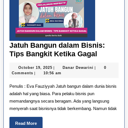
Jatuh Bangun dalam Bisnis:
Jatuh
Tips Bangkit Ketika Gagal
Bangun
October
Danar
October 19, 2025
Danar Dewarini
0
|
|
dalam
19,
Dewarini
Comments
10:56 am
|
Bisnis:
2025
Penulis : Eva Fauziyyah Jatuh bangun dalam dunia bisnis
Tips
adalah hal yang biasa. Para pelaku bisnis pun
Bangkit
memandangnya secara beragam. Ada yang langsung
Ketika
menyerah saat bisnisnya tidak berkembang. Namun tidak
Gagal
Read
Read More