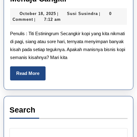
Kopi
October
Susi
October 18, 2025
Susi Susindra
0
|
|
dari
18,
Susindra
Comment
7:12 am
|
Ladang
2025
Penulis : Titi Estiningrum Secangkir kopi yang kita nikmati
Menuju
di pagi, siang atau sore hari, ternyata menyimpan banyak
Cangkir
kisah pada setiap teguknya. Apakah manisnya bisnis kopi
semanis kisahnya? Mari kita
Read
Read More
More
Search