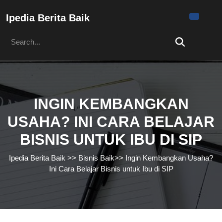
Skip
to
Ipedia Berita Baik
content
Search
Skip
for:
to
content
INGIN KEMBANGKAN
USAHA? INI CARA BELAJAR
BISNIS UNTUK IBU DI SIP
Ipedia Berita Baik
>>
Bisnis Baik
>>
Ingin Kembangkan Usaha?
Ini Cara Belajar Bisnis untuk Ibu di SIP