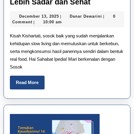
Slow
Lebih Sadar dan Sehat
Living
December
Danar
December 13, 2025
Danar Dewarini
0
|
|
ala
13,
Dewarini
Comment
10:00 am
|
Kishartati;
2025
Kisah Kishartati, sosok baik yang sudah menjalankan
Lebih
kehidupan slow living dan memutuskan untuk berkebun,
Sadar
serta mengkonsumsi hasil panennya sendiri dalam bentuk
dan
real food. Hai Sahabat Ipedia! Mari berkenalan dengan
Sehat
Sosok
Read
Read More
More