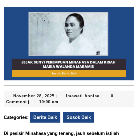
November
Imawati
November 28, 2025
Imawati Annisa
0
|
|
28,
Annisa
Comment
10:00 am
|
2025
Categories:
Berita Baik
Sosok Baik
Di pesisir Minahasa yang tenang, jauh sebelum istilah