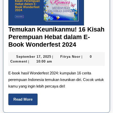
Temukan Keunikanmu! 16 Kisah
Perempuan Hebat dalam E-
Temukan
Book Wonderfest 2024
Keunikanmu
September
Fitrya
September 17, 2025
Fitrya Noor
0
|
|
16
17,
Noor
Comment
10:00 am
|
Kisah
2025
E-book hasil Wonderfest 2024: kumpulan 16 cerita
Perempuan
perempuan Indonesia temukan keunikan diri. Cocok untuk
Hebat
kamu yang ingin lebih percaya diri!
dalam
E-
Read
Read More
Book
More
Wonderfest