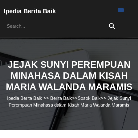
Skip
to
Ipedia Berita Baik
content
Search
Skip
for:
to
content
JEJAK SUNYI PEREMPUAN
MINAHASA DALAM KISAH
MARIA WALANDA MARAMIS
Ipedia Berita Baik
>>
Berita Baik
>>
Sosok Baik
>>
Jejak Sunyi
Perempuan Minahasa dalam Kisah Maria Walanda Maramis