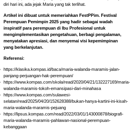
diri hari ini, ada jejak Maria yang tak terlihat.
Artikel ini dibuat untuk memeriahkan FestPPim. Festival
Perempuan Pemimpin 2025 yang hadir sebagai wadah
inspiratif para perempuan di Ibu Profesional untuk
mengimplementasikan pengetahuan, berbagi pengalaman,
menyatakan apresiasi, dan menyemai visi kepemimpinan
yang berkelanjutan.
Referensi:
https://klasika.kompas.id/baca/maria-walanda-maramis-jalan-
panjang-perjuangan-hak-perempuan/
https://www.kompas.com/skola/read/2020/04/21/132227169/maria-
walanda-maramis-tokoh-emansipasi-dari-minahasa
https://www.kompas.com/sulawesi-
selatan/read/2025/04/20/152628388/bukan-hanya-kartini-ini-kisah-
maria-walanda-maramis-pejuang
https://lipsus.kompas.com/read/2022/03/01/143000878/biografi-
maria-walanda-maramis-pahlawan-nasional-perempuan-
kebanggaan