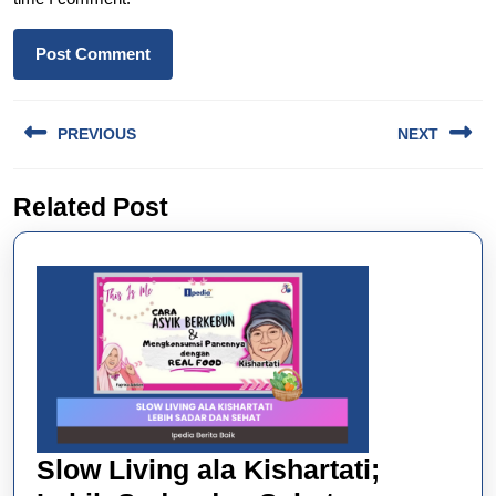
Post
PREVIOUS
NEXT
navigation
Previous
Next
Related Post
post:
post:
Slow Living ala Kishartati;