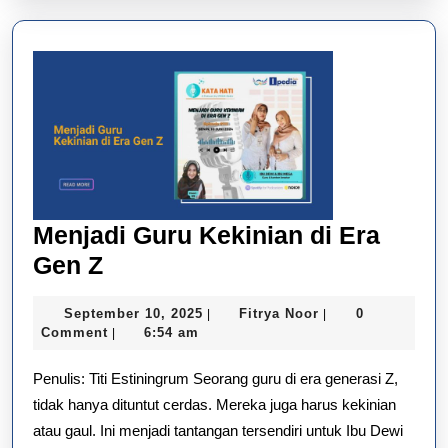
2024
Menjadi Guru Kekinian di Era
Menjadi
Gen Z
Guru
September
Fitrya
September 10, 2025
Fitrya Noor
0
|
|
Kekinian
10,
Noor
Comment
6:54 am
|
di
2025
Penulis: Titi Estiningrum Seorang guru di era generasi Z,
Era
tidak hanya dituntut cerdas. Mereka juga harus kekinian
Gen
atau gaul. Ini menjadi tantangan tersendiri untuk Ibu Dewi
Z