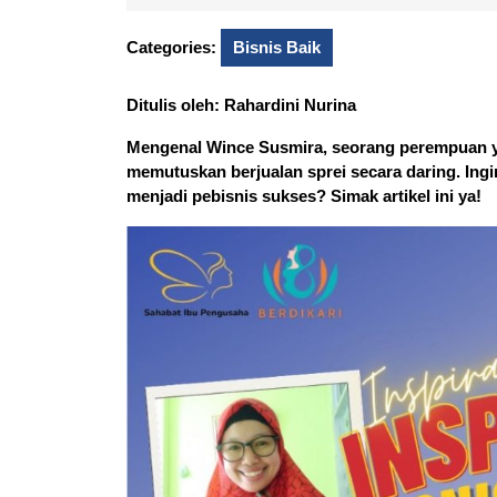
30,
Noor
2025
Categories:
Bisnis Baik
Ditulis oleh: Rahardini Nurina
Mengenal Wince Susmira, seorang perempuan yan
memutuskan berjualan sprei secara daring. Ing
menjadi pebisnis sukses? Simak artikel ini ya!