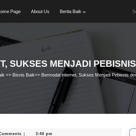
Se
ome Page
About Us
Berita Baik
for:
, SUKSES MENJADI PEBISNIS
aik
>>
Bisnis Baik
>>
Bermodal internet, Sukses Menjadi Pebisnis de
 Comments
3:40 pm
|