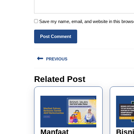
Save my name, email, and website in this browse
Post
PREVIOUS
navigation
Previous
Related Post
post:
Manfaat
Bisni