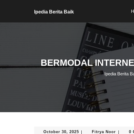
Skip
to
H
Ipedia Berita Baik
content
Skip
to
content
BERMODAL INTERNET
Ipedia Berita B
October
Fitrya
October 30, 2025
Fitrya Noor
0
|
|