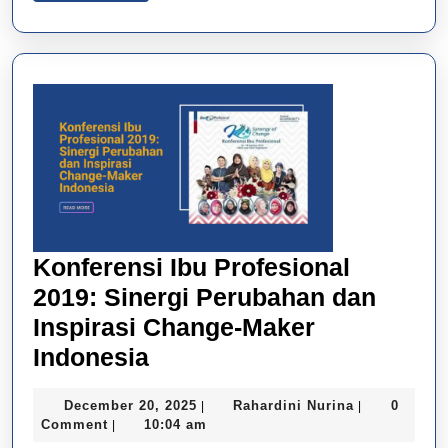
Konferensi Ibu Profesional
2019: Sinergi Perubahan dan
Inspirasi Change-Maker
Konferensi
Indonesia
Ibu
December
Rahardini
December 20, 2025
Rahardini Nurina
0
|
|
Profesional
20,
Nurina
Comment
10:04 am
|
2019:
2025