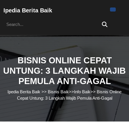
Skip
to
Ipedia Berita Baik
content
Search
Skip
for:
to
content
BISNIS ONLINE CEPAT
UNTUNG: 3 LANGKAH WAJIB
PEMULA ANTI-GAGAL
Ipedia Berita Baik
>>
Bisnis Baik
>>
Info Baik
>>
Bisnis Online
Cepat Untung: 3 Langkah Wajib Pemula Anti-Gagal