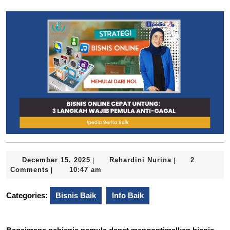
December
Rahardini
December 15, 2025
Rahardini Nurina
2
|
|
15,
Nurina
Comments
10:47 am
|
2025
Categories:
Bisnis Baik
Info Baik