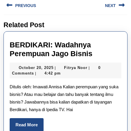
Post
PREVIOUS
NEXT
navigation
Previous
Next
Related Post
post:
post:
BERDIKARI: Wadahnya
BERDIKARI
Perempuan Jago Bisnis
Wadahnya
October
Fitrya
October 20, 2025
Fitrya Noor
0
|
|
Perempua
20,
Noor
Comments
4:42 pm
|
Jago
2025
Ditulis oleh: Imawati Annisa Kalian perempuan yang suka
Bisnis
bisnis? Atau mau belajar dan tahu banyak tentang ilmu
bisnis? Jawabannya bisa kalian dapatkan di tayangan
Berdikari, hanya di Ipedia TV. Hai
Read
Read More
More