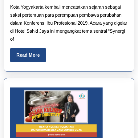
Kota Yogyakarta kembali mencatatkan sejarah sebagai
Sinergi
saksi pertemuan para perempuan pembawa perubahan
Perubahan
dalam Konferensi Ibu Profesional 2019. Acara yang digelar
dan
di Hotel Sahid Jaya ini mengangkat tema sentral “Synergi
Inspirasi
of
Change-
Maker
Read
Read More
More
Indonesia