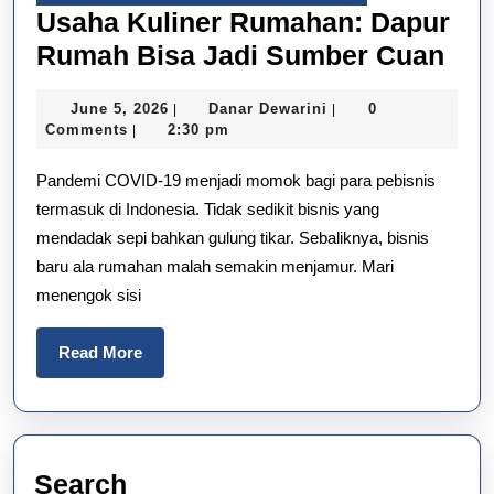
Usaha Kuliner Rumahan: Dapur
Usa
Rumah Bisa Jadi Sumber Cuan
Kul
June
Danar
June 5, 2026
Danar Dewarini
0
|
|
Rum
5,
Dewarini
Comments
2:30 pm
|
Dap
2026
Pandemi COVID-19 menjadi momok bagi para pebisnis
Ru
termasuk di Indonesia. Tidak sedikit bisnis yang
Bis
mendadak sepi bahkan gulung tikar. Sebaliknya, bisnis
Jad
baru ala rumahan malah semakin menjamur. Mari
Su
menengok sisi
Cu
Read
Read More
More
Search