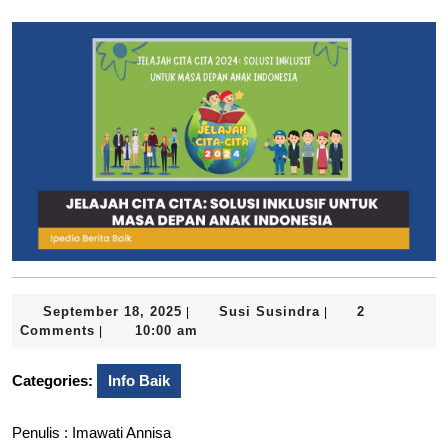
September
Susi
September 18, 2025
Susi Susindra
2
|
|
18,
Susindra
Comments
10:00 am
|
2025
Categories:
Info Baik
Penulis : Imawati Annisa