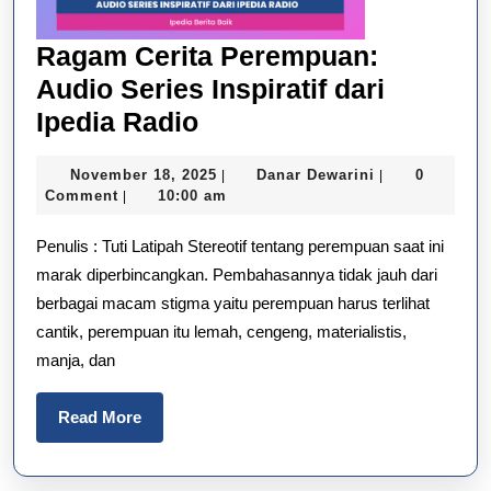
Ragam Cerita Perempuan:
Audio Series Inspiratif dari
Ragam
Ipedia Radio
Cerita
November
Danar
November 18, 2025
Danar Dewarini
0
|
|
Perempuan:
18,
Dewarini
Comment
10:00 am
|
Audio
2025
Penulis : Tuti Latipah Stereotif tentang perempuan saat ini
Series
marak diperbincangkan. Pembahasannya tidak jauh dari
Inspiratif
berbagai macam stigma yaitu perempuan harus terlihat
dari
cantik, perempuan itu lemah, cengeng, materialistis,
Ipedia
manja, dan
Radio
Read
Read More
More