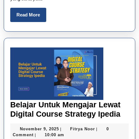
IPE
Read
Read More
More
Belajar Untuk Mengajar Lewat
Belaj
Digital Course Strategy Ipedia
Untu
November
Fitrya
November 9, 2025
Fitrya Noor
0
|
|
Meng
9,
Noor
Comment
10:00 am
|