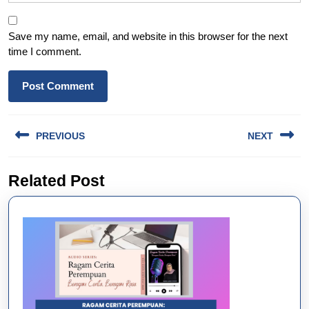
Save my name, email, and website in this browser for the next
time I comment.
Post
PREVIOUS
NEXT
navigation
Previous
Next
Related Post
post:
post: