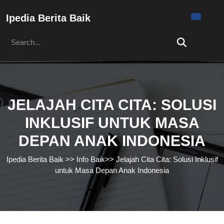
Skip
to
Ipedia Berita Baik
content
Search
Skip
for:
to
content
JELAJAH CITA CITA: SOLUSI
INKLUSIF UNTUK MASA
DEPAN ANAK INDONESIA
Ipedia Berita Baik
>>
Info Baik
>>
Jelajah Cita Cita: Solusi Inklusif
untuk Masa Depan Anak Indonesia