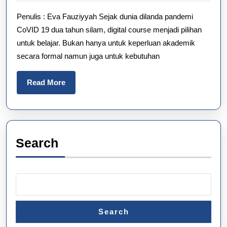
Lewa
2025
Penulis : Eva Fauziyyah Sejak dunia dilanda pandemi
Digit
CoVID 19 dua tahun silam, digital course menjadi pilihan
Cour
untuk belajar. Bukan hanya untuk keperluan akademik
Stra
secara formal namun juga untuk kebutuhan
Ipedi
Read
Read More
More
Search
Search