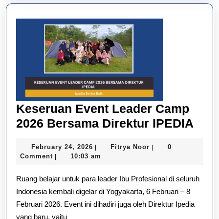
Keseruan Event Leader Camp
Kes
2026 Bersama Direktur IPEDIA
Eve
February
Fitrya
February 24, 2026
Fitrya Noor
0
|
|
Lea
24,
Noor
Comment
10:03 am
|
Cam
2026
Ruang belajar untuk para leader Ibu Profesional di seluruh
202
Indonesia kembali digelar di Yogyakarta, 6 Februari – 8
Ber
Februari 2026. Event ini dihadiri juga oleh Direktur Ipedia
Dire
yang baru, yaitu