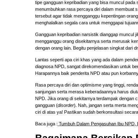
tipe gangguan kepribadian yang bisa muncul pada si
menumbuhkan rasa percaya diri dalam membuat suat
tersebut agar tidak mengganggu kepentingan orang
menghalalkan segala cara untuk menggapai tujuan
Gangguan kepribadian narsistik dianggap muncul jika
mengganggu orang disekitarnya serta merusak kem
dengan orang lain. Begitu penjelasan singkat dari dr
Lantas seperti apa ciri khas yang ada dalam pe
diagnosa NPD, sangat direkomendasikan untuk berko
Harapannya baik penderita NPD atau pun korbann
Rasa percaya diri dan optimisme yang tinggi, rend
sanjungan serta merasa keberadaannya harus diuta
NPD. Jika orang di sekitarnya terdampak dengan cir
gangguan (
disorder
). Nah, jangan serta merta me
ciri di atas ya! Pastikan sudah berkonsultasi sec
Baca juga :
Tumbuh Dalam Pengasuhan Ibu NPD, 