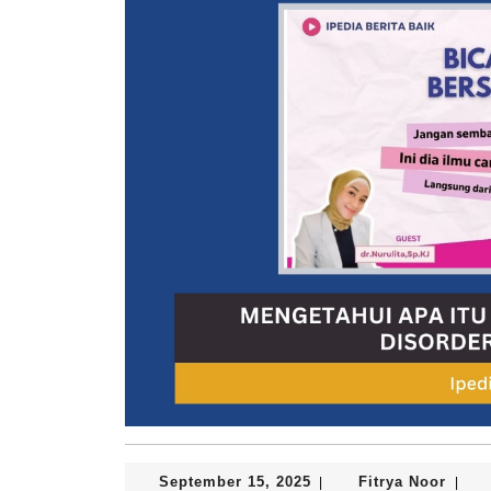
September
Fitrya
September 15, 2025
Fitrya Noor
|
|