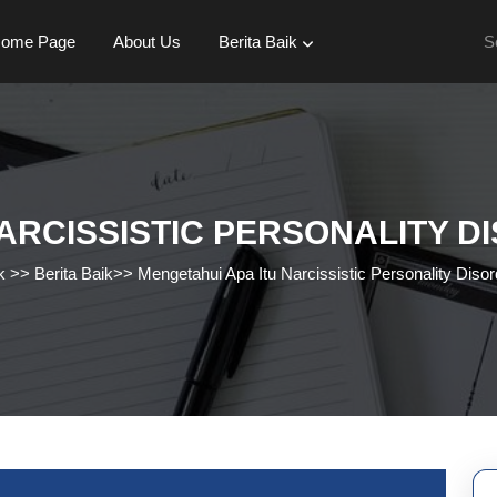
Se
ome Page
About Us
Berita Baik
for:
ARCISSISTIC PERSONALITY 
k
>>
Berita Baik
>>
Mengetahui Apa Itu Narcissistic Personality Diso