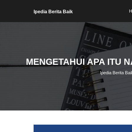
Skip
to
H
Ipedia Berita Baik
content
Skip
to
content
MENGETAHUI APA ITU N
Ipedia Berita Bai