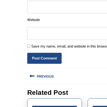
Website
Save my name, email, and website in this browse
Post
PREVIOUS
navigation
Previous
Related Post
post: