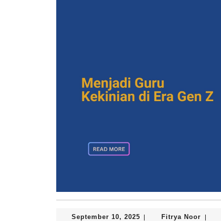
September
Fitrya
September 10, 2025
Fitrya Noor
|
|