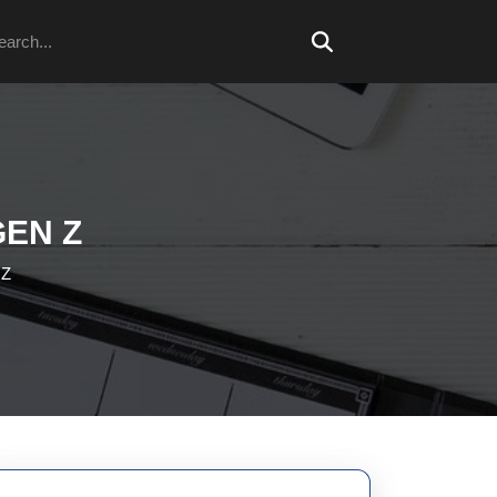
arch
GEN Z
 Z