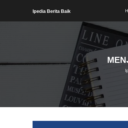
Skip
to
H
Ipedia Berita Baik
content
Skip
to
content
MENJ
I