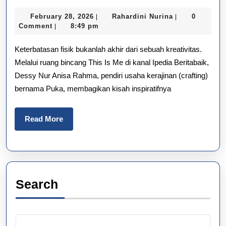
Cara
February
Rahardini
February 28, 2026
Rahardini Nurina
0
|
|
Puka
28,
Nurina
Comment
8:49 pm
|
2026
Berdayakan
Keterbatasan fisik bukanlah akhir dari sebuah kreativitas.
Teman
Melalui ruang bincang This Is Me di kanal Ipedia Beritabaik,
Dessy Nur Anisa Rahma, pendiri usaha kerajinan (crafting)
Disabilitas
bernama Puka, membagikan kisah inspiratifnya
Read
Read More
More
Search