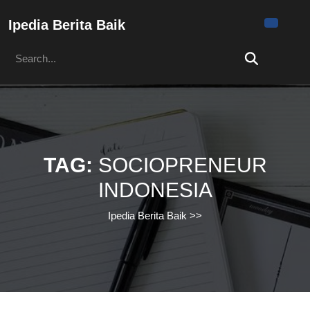
Skip
to
Ipedia Berita Baik
content
Search
Skip
for:
to
content
TAG:
SOCIOPRENEUR
INDONESIA
Ipedia Berita Baik
>>