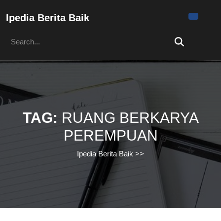
Skip
to
Ipedia Berita Baik
content
Search
Skip
for:
to
content
TAG:
RUANG BERKARYA
PEREMPUAN
Ipedia Berita Baik
>>