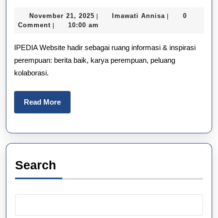
Website,
November
Imawati
November 21, 2025
Imawati Annisa
0
|
|
Platform
21,
Annisa
Comment
10:00 am
|
2025
Berita
IPEDIA Website hadir sebagai ruang informasi & inspirasi
&
perempuan: berita baik, karya perempuan, peluang
kolaborasi.
Inspirasi
Perempuan
Read
Read More
More
Search