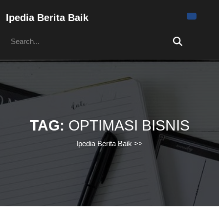
Skip
to
Ipedia Berita Baik
content
Search
Skip
for:
to
content
TAG:
OPTIMASI BISNIS
Ipedia Berita Baik
>>