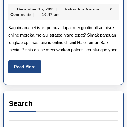
Online
December
Rahardini
December 15, 2025
Rahardini Nurina
2
|
|
Cepat
15,
Nurina
Comments
10:47 am
|
2025
Untung:
Bagaimana pebisnis pemula dapat mengoptimalkan bisnis
3
online mereka melalui strategi yang tepat? Simak panduan
lengkap optimasi bisnis online di sini! Halo Teman Baik
Langkah
Ipedia! Bisnis online menawarkan potensi keuntungan yang
Wajib
Pemula
Read
Read More
More
Anti-
Gagal
Search