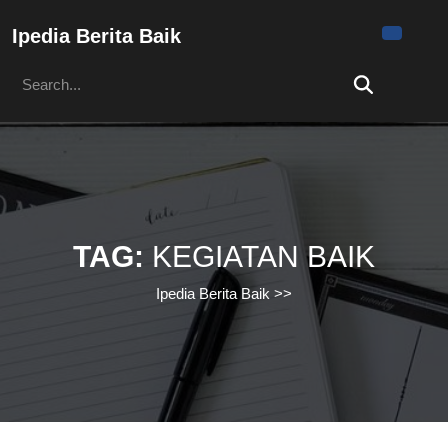
Skip
to
Ipedia Berita Baik
content
Search
Skip
for:
to
content
TAG:
KEGIATAN BAIK
Ipedia Berita Baik
>>