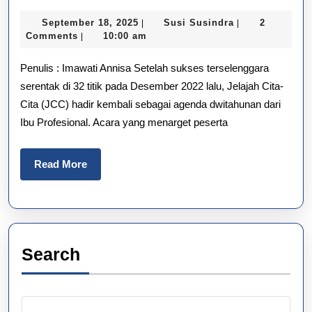
Cita
September
Susi
September 18, 2025
Susi Susindra
2
|
|
Cita:
18,
Susindra
Comments
10:00 am
|
2025
Solus
Penulis : Imawati Annisa Setelah sukses terselenggara
Inklu
serentak di 32 titik pada Desember 2022 lalu, Jelajah Cita-
Cita (JCC) hadir kembali sebagai agenda dwitahunan dari
untu
Ibu Profesional. Acara yang menarget peserta
Masa
Depa
Read
Read More
More
Anak
Indo
Search