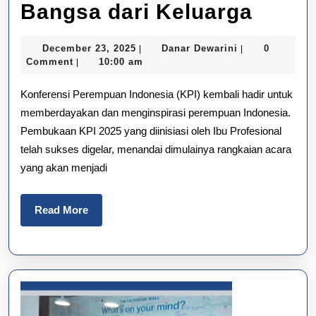
Konfe
Bangsa dari Keluarga
Pere
December
Danar
December 23, 2025
Danar Dewarini
0
|
|
Indon
23,
Dewarini
Comment
10:00 am
|
2025
2025:
Konferensi Perempuan Indonesia (KPI) kembali hadir untuk
Memb
memberdayakan dan menginspirasi perempuan Indonesia.
Pembukaan KPI 2025 yang diinisiasi oleh Ibu Profesional
Jati
telah sukses digelar, menandai dimulainya rangkaian acara
Diri
yang akan menjadi
Bang
dari
Read
Read More
More
Kelua