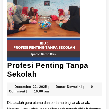
Profesi Penting Tanpa
Profesi
Sekolah
Penting
December
Danar
December 22, 2025
Danar Dewarini
0
|
|
Tanpa
22,
Dewarini
Comment
10:00 am
|
2025
Sekolah
Dia adalah guru utama dan pertama bagi anak-anak.
Namun, justru ialah yang paling tidak pernah dididik dengan