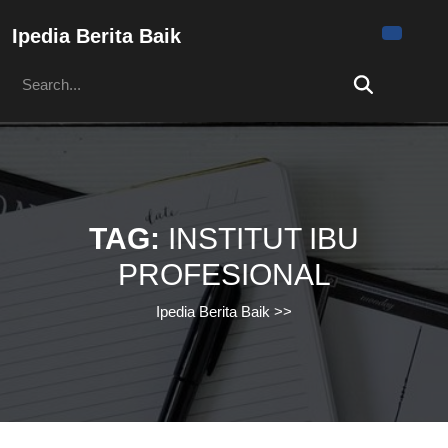
Skip
to
Ipedia Berita Baik
content
Search
Skip
for:
to
content
TAG:
INSTITUT IBU
PROFESIONAL
Ipedia Berita Baik
>>