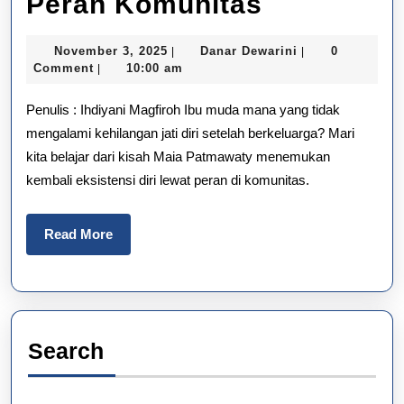
Menemuk
Peran Komunitas
Kembali
November
Danar
November 3, 2025
Danar Dewarini
0
|
|
Eksistens
3,
Dewarini
Comment
10:00 am
|
2025
Diri
Penulis : Ihdiyani Magfiroh Ibu muda mana yang tidak
dalam
mengalami kehilangan jati diri setelah berkeluarga? Mari
kita belajar dari kisah Maia Patmawaty menemukan
Peran
kembali eksistensi diri lewat peran di komunitas.
Komunita
Read
Read More
More
Search