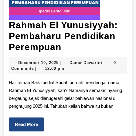
Rahmah El Yunusiyyah:
Pembaharu Pendidikan
Rahmah
Perempuan
El
December
Danar
December 10, 2025
Danar Dewarini
0
|
|
Yunusiyyah:
10,
Dewarini
Comments
12:00 pm
|
2025
Pembaharu
Hai Teman Baik Ipedia! Sudah pernah mendengar nama
Pendidikan
Rahmah El Yunusiyyah, kan? Namanya semakin nyaring
bergaung sejak dianugerahi gelar pahlawan nasional di
Perempuan
penghujung 2025 ini. Tahukah kalian bahwa itu bukan
Read
Read More
More