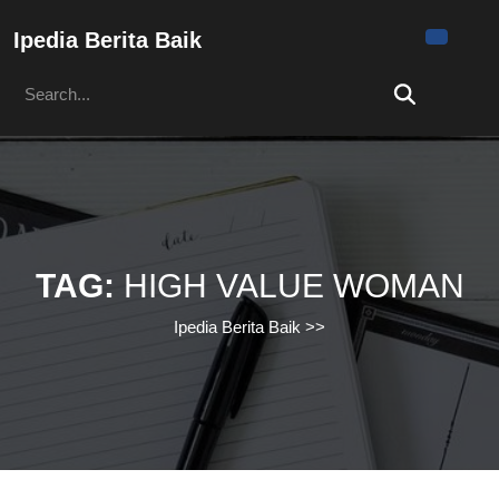
Skip
to
Ipedia Berita Baik
content
Search
Skip
for:
to
content
TAG:
HIGH VALUE WOMAN
Ipedia Berita Baik
>>