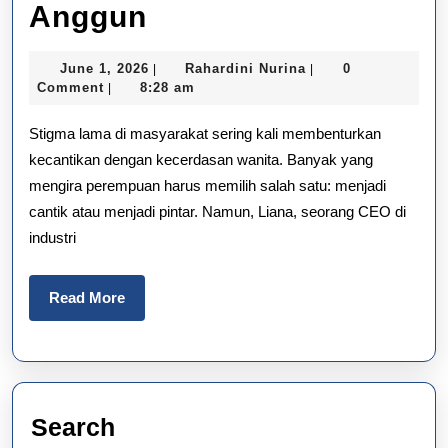
Mengenal
Anggun
Liana,
June
Rahardini
June 1, 2026
Rahardini Nurina
0
|
|
CEO
1,
Nurina
Comment
8:28 am
|
2026
Perikanan
Stigma lama di masyarakat sering kali membenturkan
yang
kecantikan dengan kecerdasan wanita. Banyak yang
mengira perempuan harus memilih salah satu: menjadi
Memimpin
cantik atau menjadi pintar. Namun, Liana, seorang CEO di
dengan
industri
Anggun
Read
Read More
More
Search