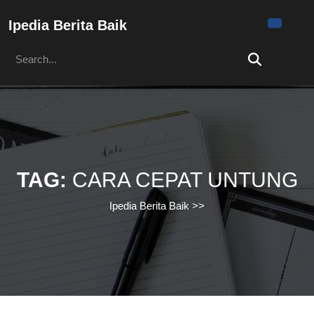
Skip
to
Ipedia Berita Baik
content
Search
Skip
for:
to
content
TAG:
CARA CEPAT UNTUNG
Ipedia Berita Baik
>>