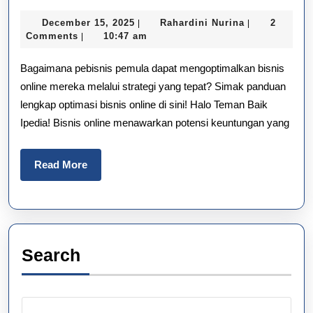
Online
December
Rahardini
December 15, 2025
Rahardini Nurina
2
|
|
Cepat
15,
Nurina
Comments
10:47 am
|
2025
Untung:
Bagaimana pebisnis pemula dapat mengoptimalkan bisnis
3
online mereka melalui strategi yang tepat? Simak panduan
lengkap optimasi bisnis online di sini! Halo Teman Baik
Langkah
Ipedia! Bisnis online menawarkan potensi keuntungan yang
Wajib
Pemula
Read
Read More
More
Anti-
Gagal
Search