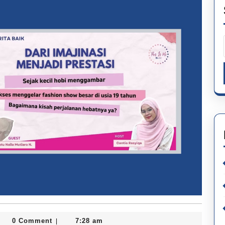
si
0 Comment
7:28 am
|