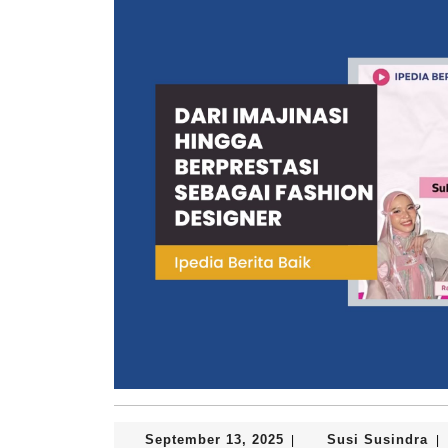
September
Su
September 13, 2025
Susi Susindra
|
|