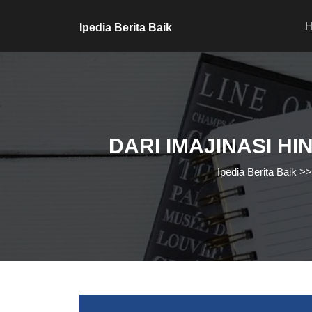
Skip
to
H
Ipedia Berita Baik
content
Skip
to
content
DARI IMAJINASI H
Ipedia Berita Baik
>