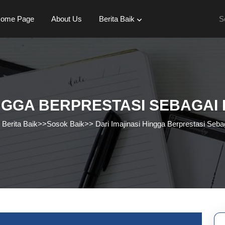
Se
ome Page
About Us
Berita Baik
for:
INGGA BERPRESTASI SEBAGAI
>
Berita Baik
>>
Sosok Baik
>>
Dari Imajinasi Hingga Berprestasi Seb