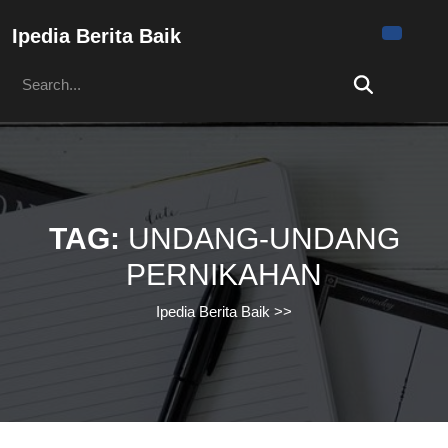
Skip
to
Ipedia Berita Baik
content
Search
Skip
for:
to
content
TAG:
UNDANG-UNDANG
PERNIKAHAN
Ipedia Berita Baik
>>