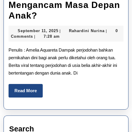
Mengancam Masa Depan
Pernikahan
Anak?
Dini
September
Rahardini
September 11, 2025
Rahardini Nurina
0
|
|
dan
11,
Nurina
Comments
7:28 am
|
2025
Perjodohan:
Penulis : Amelia Aquareta Dampak perjodohan bahkan
Mengapa
pernikahan dini bagi anak perlu diketahui oleh orang tua.
Berita viral tentang perjodohan di usia belia akhir-akhir ini
Keputusan
bertentangan dengan dunia anak. Di
Ini
Mengancam
Read
Read More
More
Masa
Depan
Anak?
Search