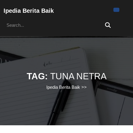
Skip
to
Ipedia Berita Baik
content
Search
Skip
for:
to
content
TAG:
TUNA NETRA
Ipedia Berita Baik
>>