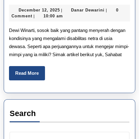
Netra
December
Danar
December 12, 2025
Danar Dewarini
0
|
|
Bukan
12,
Dewarini
Comment
10:00 am
|
2025
Tuna
Dewi Winarti, sosok baik yang pantang menyerah dengan
Mimpi:
kondisinya yang mengalami disabilitas netra di usia
dewasa. Seperti apa perjuangannya untuk mengejar mimpi-
Kisah
mimpi yang ia miliki? Simak artikel berikut yuk, Sahabat
Perjuangan
Meraih
Read
Read More
More
Cita-
Cita
Search