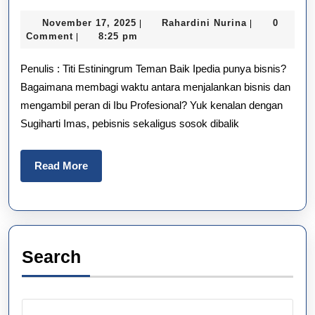
Sukses
November
Rahardini
November 17, 2025
Rahardini Nurina
0
|
|
Berbisnis
17,
Nurina
Comment
8:25 pm
|
2025
Sambil
Penulis : Titi Estiningrum Teman Baik Ipedia punya bisnis?
Aktif
Bagaimana membagi waktu antara menjalankan bisnis dan
mengambil peran di Ibu Profesional? Yuk kenalan dengan
Berkomunita
Sugiharti Imas, pebisnis sekaligus sosok dibalik
Read
Read More
More
Search