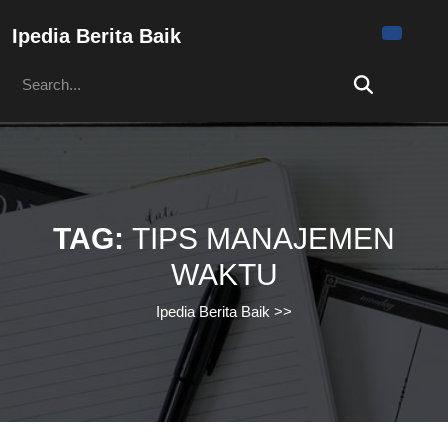
Skip
to
Ipedia Berita Baik
content
Search
Skip
for:
to
content
TAG:
TIPS MANAJEMEN
WAKTU
Ipedia Berita Baik
>>