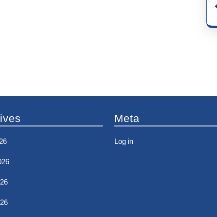
ives
Meta
26
Log in
026
26
026