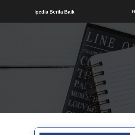
Skip
to
H
Ipedia Berita Baik
content
Skip
to
content