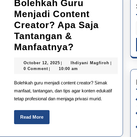
Bolehkah Guru
Menjadi Content
Creator? Apa Saja
Tantangan &
Bolehkah
Manfaatnya?
Guru
October
Ihdiyani
October 12, 2025
Ihdiyani Magfiroh
|
|
Menjadi
12,
Magfiroh
0 Comment
10:00 am
|
2025
Content
Bolehkah guru menjadi content creator? Simak
Creator?
manfaat, tantangan, dan tips agar konten edukatif
tetap profesional dan menjaga privasi murid.
Apa
Saja
Read
Read More
Tantangan
More
&