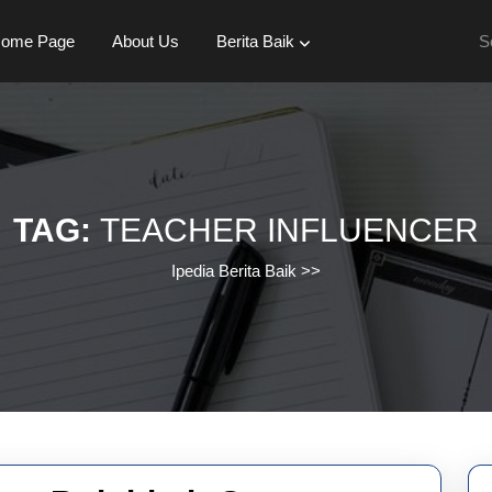
Se
ome Page
About Us
Berita Baik
for:
TAG:
TEACHER INFLUENCER
Ipedia Berita Baik
>>