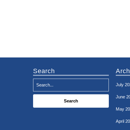
Search
Arch
July 20
Search
June 2
for:
May 20
April 2