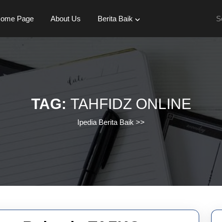
Se
ome Page
About Us
Berita Baik
for:
TAG:
TAHFIDZ ONLINE
Ipedia Berita Baik
>>