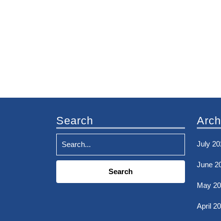
Search
Arch
July 20
Search
June 2
for:
May 20
April 2