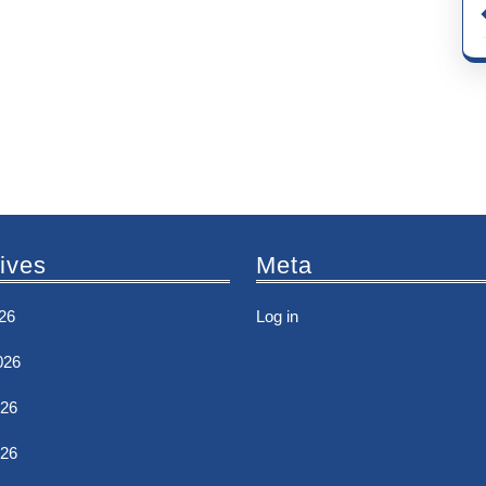
ives
Meta
26
Log in
026
26
026