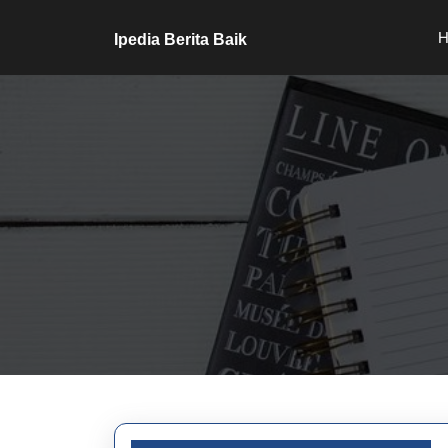
Skip
to
H
Ipedia Berita Baik
content
Skip
to
content