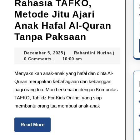
Rahasia TAFKO,
Metode Jitu Ajari
Anak Hafal Al-Quran
Rahasia
Tanpa Paksaan
TAFKO,
December
Rahardini
December 5, 2025
Rahardini Nurina
|
|
Metode
5,
Nurina
0 Comments
10:00 am
|
2025
Jitu
Menyaksikan anak-anak yang hafal dan cinta Al-
Ajari
Quran merupakan kebahagiaan dan kebanggan
bagi orang tua. Mari berkenalan dengan Komunitas
Anak
TAFKO, Tahfidz For Kids Online, yang siap
Hafal
membantu orang tua membuat anak-anak
Al-
Quran
Read
Read More
More
Tanpa