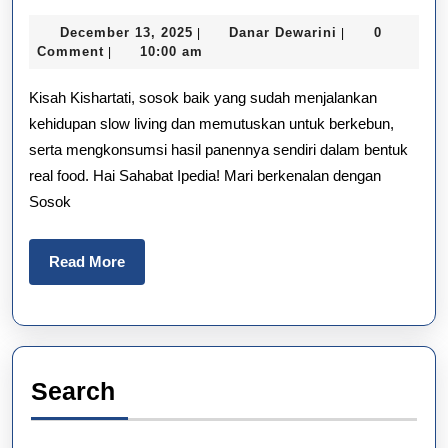
Living
December
Danar
December 13, 2025
Danar Dewarini
0
|
|
ala
13,
Dewarini
Comment
10:00 am
|
2025
Kishartati;
Kisah Kishartati, sosok baik yang sudah menjalankan
Lebih
kehidupan slow living dan memutuskan untuk berkebun,
serta mengkonsumsi hasil panennya sendiri dalam bentuk
Sadar
real food. Hai Sahabat Ipedia! Mari berkenalan dengan
dan
Sosok
Sehat
Read
Read More
More
Search