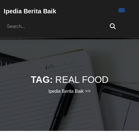
Skip
to
Ipedia Berita Baik
content
Search
Skip
for:
to
content
TAG:
REAL FOOD
Ipedia Berita Baik
>>