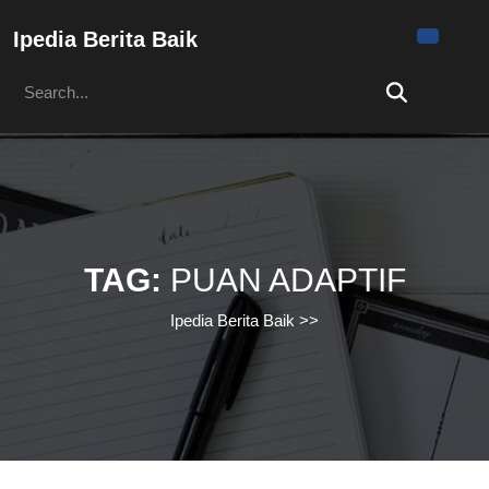
Skip
to
Ipedia Berita Baik
content
Search
Skip
for:
to
content
TAG:
PUAN ADAPTIF
Ipedia Berita Baik
>>