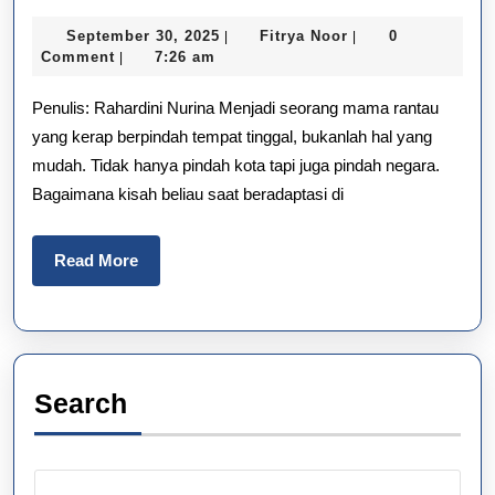
Adaptasi
September
Fitrya
September 30, 2025
Fitrya Noor
0
|
|
Mama
30,
Noor
Comment
7:26 am
|
2025
Rantau,
Penulis: Rahardini Nurina Menjadi seorang mama rantau
Dari
yang kerap berpindah tempat tinggal, bukanlah hal yang
mudah. Tidak hanya pindah kota tapi juga pindah negara.
Austria
Bagaimana kisah beliau saat beradaptasi di
Hingga
Abu
Read
Read More
More
Dhabi
Search