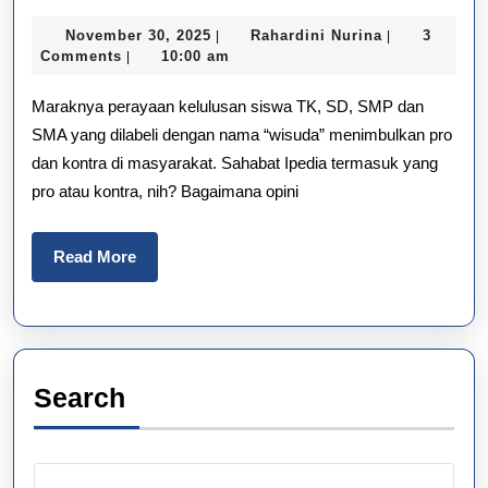
Kontra
November
Rahardini
November 30, 2025
Rahardini Nurina
3
|
|
Wisuda
30,
Nurina
Comments
10:00 am
|
2025
TK-
Maraknya perayaan kelulusan siswa TK, SD, SMP dan
SMA:
SMA yang dilabeli dengan nama “wisuda” menimbulkan pro
dan kontra di masyarakat. Sahabat Ipedia termasuk yang
Sebenarnya
pro atau kontra, nih? Bagaimana opini
Perlu
atau
Read
Read More
More
Tidak?
Search