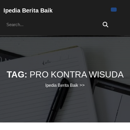
Skip
to
Ipedia Berita Baik
content
Search
Skip
for:
to
content
TAG:
PRO KONTRA WISUDA
Ipedia Berita Baik
>>