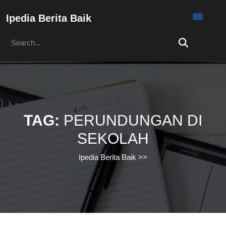
Skip
to
Ipedia Berita Baik
content
Search
Skip
for:
to
content
TAG:
PERUNDUNGAN DI
SEKOLAH
Ipedia Berita Baik
>>