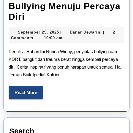
Bullying Menuju Percaya
Perjalanan
Diri
Penyintas
September
Danar
September 29, 2025
Danar Dewarini
2
|
|
Bullying
29,
Dewarini
Comments
10:00 am
|
2025
Menuju
Penulis : Rahardini Nurina Winny, penyintas bullying dan
Percaya
KDRT, bangkit dari trauma berat hingga kembali percaya
diri. Cerita inspiratif yang penuh harapan untuk semua. Hai
Diri
Teman Baik Ipedia! Kali ini
Read
Read More
More
Search