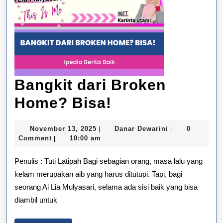
Bangkit dari Broken
Bangkit
Home? Bisa!
dari
November
Danar
November 13, 2025
Danar Dewarini
0
|
|
Broken
13,
Dewarini
Comment
10:00 am
|
2025
Home?
Penulis : Tuti Latipah Bagi sebagian orang, masa lalu yang
Bisa!
kelam merupakan aib yang harus ditutupi. Tapi, bagi
seorang Ai Lia Mulyasari, selama ada sisi baik yang bisa
diambil untuk