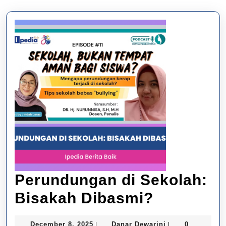
Perundungan di Sekolah:
Perundu
Bisakah Dibasmi?
di
December
Danar
December 8, 2025
Danar Dewarini
0
|
|