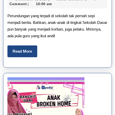
Sekolah:
8,
Dewarini
Comment
10:00 am
|
2025
Bisakah
Perundungan yang terjadi di sekolah tak pernah sepi
Dibasmi?
menjadi berita. Bahkan, anak-anak di tingkat Sekolah Dasar
pun banyak yang menjadi korban, juga pelaku. Mirisnya,
ada pula guru yang ikut andil
Read
Read More
More