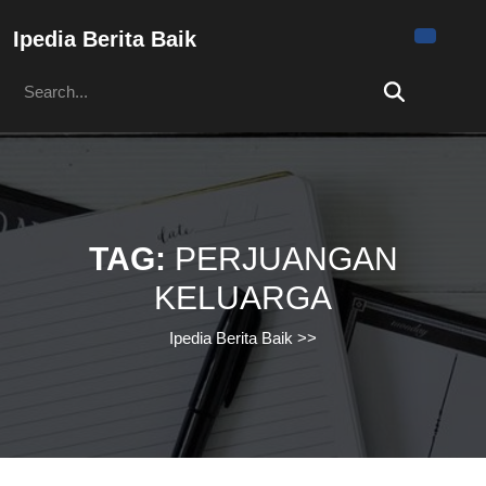
Skip
to
Ipedia Berita Baik
content
Search
Skip
for:
to
content
TAG:
PERJUANGAN
KELUARGA
Ipedia Berita Baik
>>