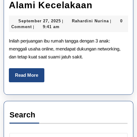
Inspiratif!
Alami Kecelakaan
Ibu
September
Rahardini
September 27, 2025
Rahardini Nurina
0
|
|
Rumah
27,
Nurina
Comment
9:41 am
|
2025
Tangga
Inilah perjuangan ibu rumah tangga dengan 3 anak:
Anak
menggali usaha online, mendapat dukungan networking,
dan tetap kuat saat suami jatuh sakit.
3
Gapai
Read
Read More
Kemandir
More
Saat
Suami
Alami
Search
Kecelaka