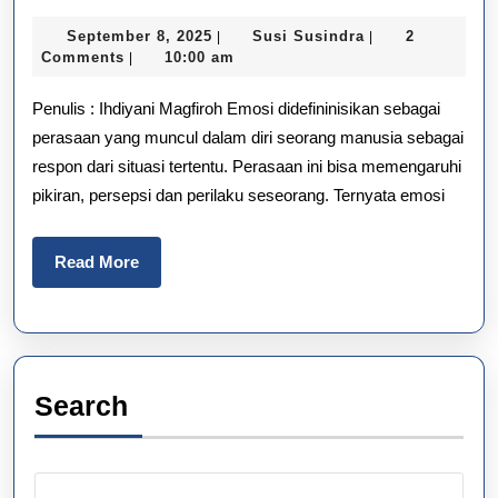
Emosi
September
Susi
September 8, 2025
Susi Susindra
2
|
|
pada
8,
Susindra
Comments
10:00 am
|
2025
Kesehatan
Penulis : Ihdiyani Magfiroh Emosi didefininisikan sebagai
Mental
perasaan yang muncul dalam diri seorang manusia sebagai
respon dari situasi tertentu. Perasaan ini bisa memengaruhi
dan
pikiran, persepsi dan perilaku seseorang. Ternyata emosi
Fisik
Read
Read More
More
Search