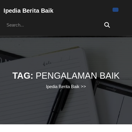
Skip
to
Ipedia Berita Baik
content
Search
Skip
for:
to
content
TAG:
PENGALAMAN BAIK
Ipedia Berita Baik
>>