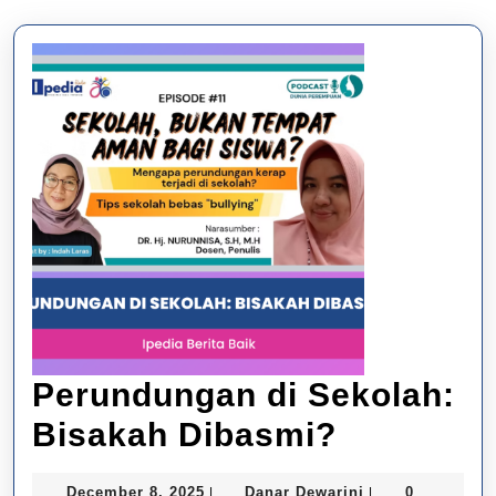
Perundungan di Sekolah:
Perundu
Bisakah Dibasmi?
di
December
Danar
December 8, 2025
Danar Dewarini
0
|
|