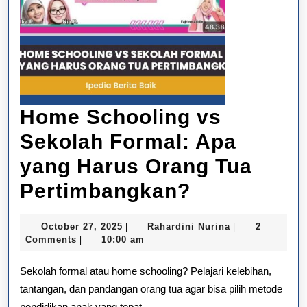
Home Schooling vs
Sekolah Formal: Apa
yang Harus Orang Tua
Home
Pertimbangkan?
Schooling
October
Rahardini
October 27, 2025
Rahardini Nurina
2
|
|
vs
27,
Nurina
Comments
10:00 am
|
2025
Sekolah
Sekolah formal atau home schooling? Pelajari kelebihan,
Formal:
tantangan, dan pandangan orang tua agar bisa pilih metode
pendidikan anak yang tepat.