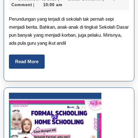
Sekolah:
8,
Dewarini
Comment
10:00 am
|
2025
Bisakah
Perundungan yang terjadi di sekolah tak pernah sepi
Dibasmi?
menjadi berita. Bahkan, anak-anak di tingkat Sekolah Dasar
pun banyak yang menjadi korban, juga pelaku. Mirisnya,
ada pula guru yang ikut andil
Read
Read More
More