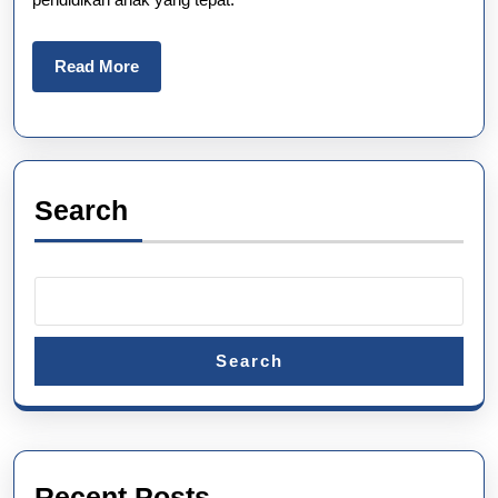
Apa
yang
Read
Read More
Harus
More
Orang
Tua
Pertimban
Search
Search
Recent Posts