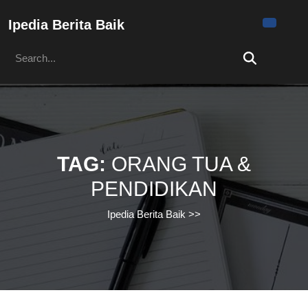
Skip
to
Ipedia Berita Baik
content
Search
Skip
for:
to
content
TAG:
ORANG TUA &
PENDIDIKAN
Ipedia Berita Baik
>>