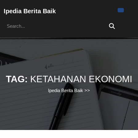
Skip
to
Ipedia Berita Baik
content
Search
Skip
for:
to
content
TAG:
KETAHANAN EKONOMI
Ipedia Berita Baik
>>