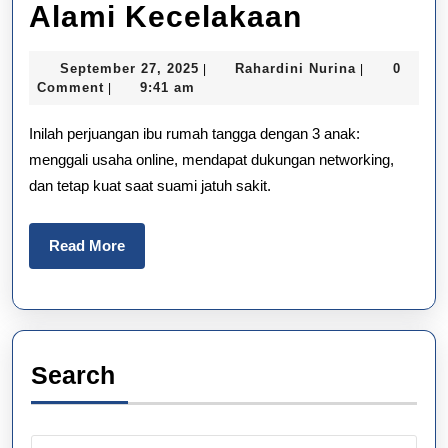
Inspiratif!
Alami Kecelakaan
Ibu
September
Rahardini
September 27, 2025
Rahardini Nurina
0
|
|
Rumah
27,
Nurina
Comment
9:41 am
|
2025
Tangga
Inilah perjuangan ibu rumah tangga dengan 3 anak:
Anak
menggali usaha online, mendapat dukungan networking,
dan tetap kuat saat suami jatuh sakit.
3
Gapai
Read
Read More
Kemandir
More
Saat
Suami
Alami
Search
Kecelaka