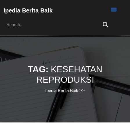
Skip
to
Ipedia Berita Baik
content
Search
Skip
for:
to
content
TAG:
KESEHATAN
REPRODUKSI
Ipedia Berita Baik
>>