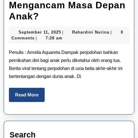
Mengancam Masa Depan
Pernikahan
Anak?
Dini
September
Rahardini
September 11, 2025
Rahardini Nurina
0
|
|
dan
11,
Nurina
Comments
7:28 am
|
2025
Perjodohan:
Penulis : Amelia Aquareta Dampak perjodohan bahkan
Mengapa
pernikahan dini bagi anak perlu diketahui oleh orang tua.
Berita viral tentang perjodohan di usia belia akhir-akhir ini
Keputusan
bertentangan dengan dunia anak. Di
Ini
Mengancam
Read
Read More
More
Masa
Depan
Anak?
Search