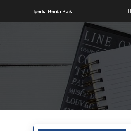
Skip
to
H
Ipedia Berita Baik
content
Skip
to
content