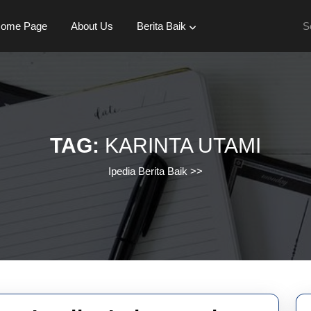
Se
ome Page
About Us
Berita Baik
for:
TAG:
KARINTA UTAMI
Ipedia Berita Baik
>>