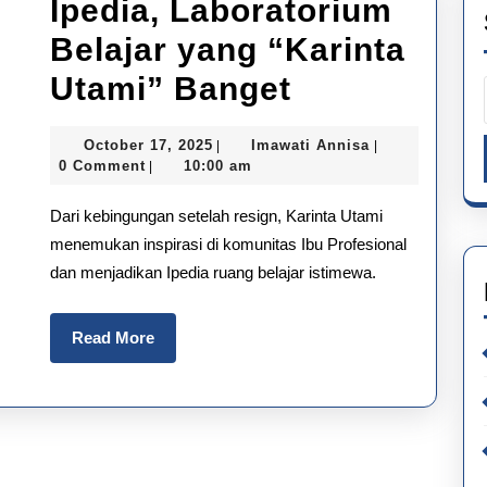
Ipedia, Laboratorium
Belajar yang “Karinta
Ipedia,
Utami” Banget
Laboratori
October
Imawati
October 17, 2025
Imawati Annisa
|
|
Belajar
17,
Annisa
0 Comment
10:00 am
|
2025
yang
Dari kebingungan setelah resign, Karinta Utami
“Karinta
menemukan inspirasi di komunitas Ibu Profesional
dan menjadikan Ipedia ruang belajar istimewa.
Utami”
Banget
Read
Read More
More