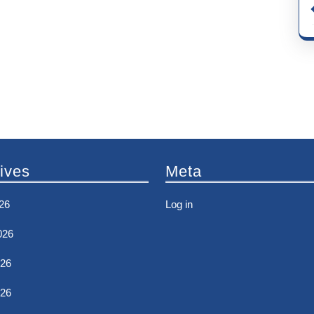
ives
Meta
26
Log in
026
26
026