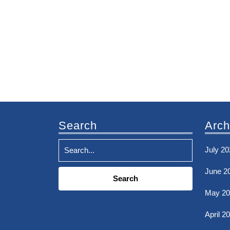
Search
Arch
July 20
Search
June 2
for:
May 20
April 2