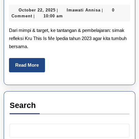
Akhir
October
Imawati
October 22, 2025
Imawati Annisa
0
|
|
Tahun
22,
Annisa
Comment
10:00 am
|
2025
Kru
Dari mimpi & target, ke tantangan & pembelajaran: simak
‘This
refleksi Kru This Is Me Ipedia tahun 2023 agar kita tumbuh
bersama.
Is
Me’:
Read
Read More
Perubahan
More
&
Harapan
2023
Search