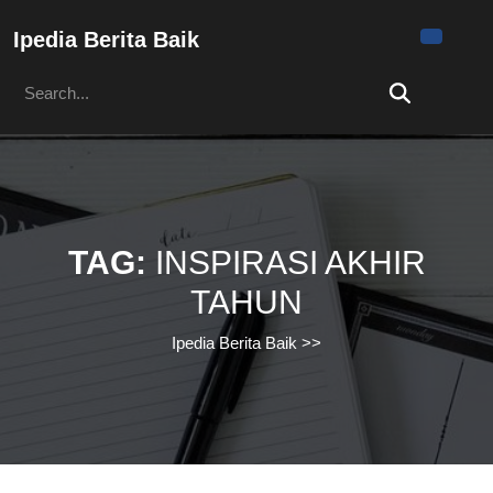
Skip
to
Ipedia Berita Baik
content
Search
Skip
for:
to
content
TAG:
INSPIRASI AKHIR
TAHUN
Ipedia Berita Baik
>>