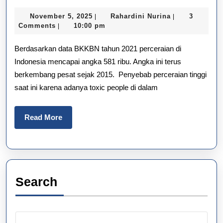
‘Toxic
November
Rahardini
November 5, 2025
Rahardini Nurina
3
|
|
People’
5,
Nurina
Comments
10:00 pm
|
2025
di
Berdasarkan data BKKBN tahun 2021 perceraian di
Keluarg
Indonesia mencapai angka 581 ribu. Angka ini terus
berkembang pesat sejak 2015. Penyebab perceraian tinggi
Jadi
saat ini karena adanya toxic people di dalam
Pemicu
Utama
Read
Read More
More
Percera
Search