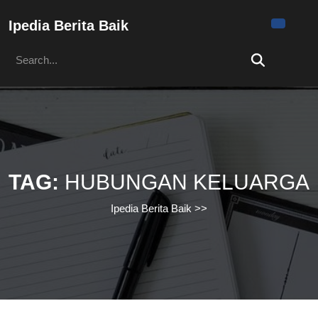
Skip
to
Ipedia Berita Baik
content
Search
Skip
for:
to
content
TAG:
HUBUNGAN KELUARGA
Ipedia Berita Baik
>>