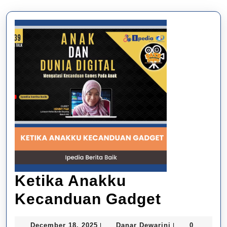
Ketika Anakku
Ketika
Kecanduan Gadget
Anakku
December
Danar
December 18, 2025
Danar Dewarini
0
|
|