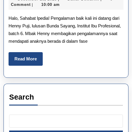
Kecand
18,
Dewarini
Comment
10:00 am
|
2025
Gadget
Halo, Sahabat Ipedia! Pengalaman baik kali ini datang dari
Henny Puji, lulusan Bunda Sayang, Institut Ibu Profesional,
batch 6. Mbak Henny membagikan pengalamannya saat
mendapati anaknya berada di dalam fase
Read
Read More
More
Search