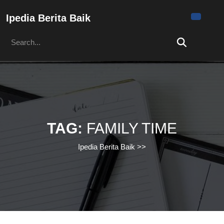
Skip
to
Ipedia Berita Baik
content
Search
Skip
for:
to
content
TAG:
FAMILY TIME
Ipedia Berita Baik
>>