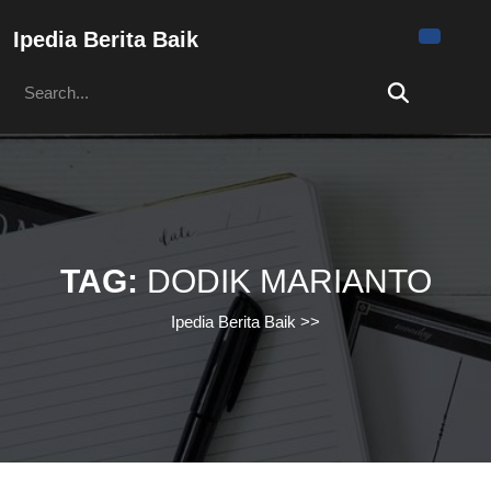
Skip
to
Ipedia Berita Baik
content
Search
Skip
for:
to
content
TAG:
DODIK MARIANTO
Ipedia Berita Baik
>>