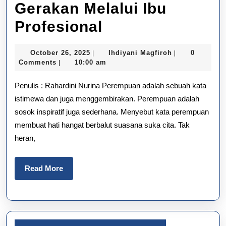
Gerakan Melalui Ibu
Konferensi
Profesional
Perempuan
October
Ihdiyani
October 26, 2025
Ihdiyani Magfiroh
0
|
|
Indonesia
26,
Magfiroh
Comments
10:00 am
|
2025
2023:
Penulis : Rahardini Nurina Perempuan adalah sebuah kata
Menguatkan
istimewa dan juga menggembirakan. Perempuan adalah
sosok inspiratif juga sederhana. Menyebut kata perempuan
Akar
membuat hati hangat berbalut suasana suka cita. Tak
Gerakan
heran,
Melalui
Ibu
Read
Read More
More
Profesional