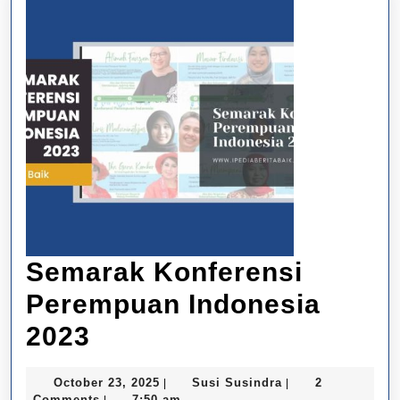
Semarak Konferensi
Perempuan Indonesia
Semarak
2023
Konferensi
October
Susi
October 23, 2025
Susi Susindra
2
|
|
Perempuan
23,
Susindra
Comments
7:50 am