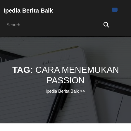
Skip
to
Ipedia Berita Baik
content
Search
Skip
for:
to
content
TAG:
CARA MENEMUKAN
PASSION
Ipedia Berita Baik
>>