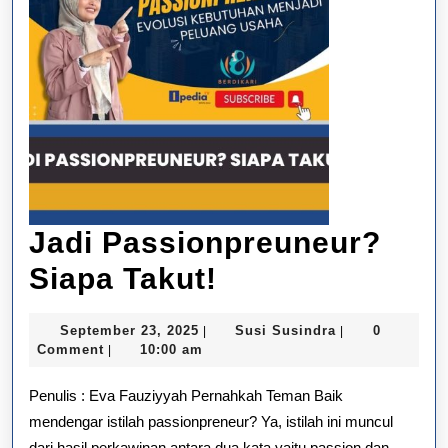
Jadi Passionpreuneur?
Jadi
Siapa Takut!
Passionpreune
September
Susi
September 23, 2025
Susi Susindra
0
|
|
Siapa
23,
Susindra
Comment
10:00 am
|
2025
Takut!
Penulis : Eva Fauziyyah Pernahkah Teman Baik
mendengar istilah passionpreneur? Ya, istilah ini muncul
dari hasil perkawinan antara dua kata yaitu passion dan