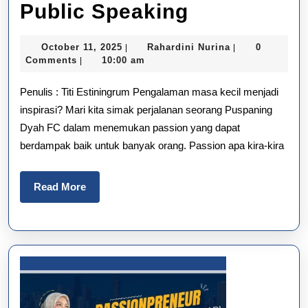
Menggali
Public Speaking
Passion
October
Rahardini
October 11, 2025
Rahardini Nurina
0
|
|
Sejak
11,
Nurina
Comments
10:00 am
|
2025
Kecil:
Penulis : Titi Estiningrum Pengalaman masa kecil menjadi
Kisah
inspirasi? Mari kita simak perjalanan seorang Puspaning
Dyah FC dalam menemukan passion yang dapat
Puspaning
berdampak baik untuk banyak orang. Passion apa kira-kira
Dyah
Sukses
Read
Read More
More
di
Dunia
Public
Speaking