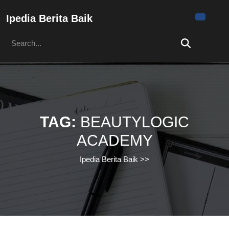
Skip
to
Ipedia Berita Baik
content
Search
Skip
for:
to
content
TAG:
BEAUTYLOGIC
ACADEMY
Ipedia Berita Baik
>>