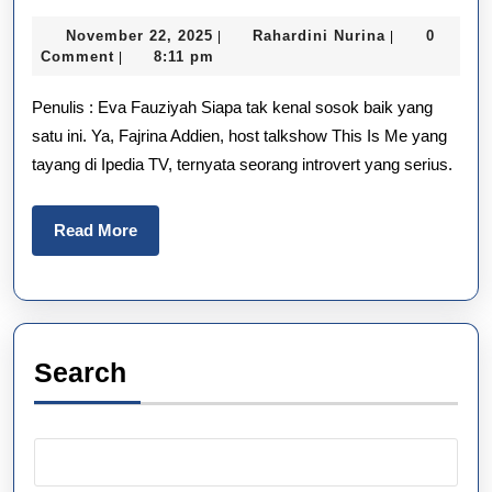
Ngg
November
Rahardini
November 22, 2025
Rahardini Nurina
0
|
|
Bisa
22,
Nurina
Comment
8:11 pm
|
2025
Publ
Penulis : Eva Fauziyah Siapa tak kenal sosok baik yang
Spe
satu ini. Ya, Fajrina Addien, host talkshow This Is Me yang
tayang di Ipedia TV, ternyata seorang introvert yang serius.
Ini
Rah
Read
Read More
Fajr
More
Add
Search