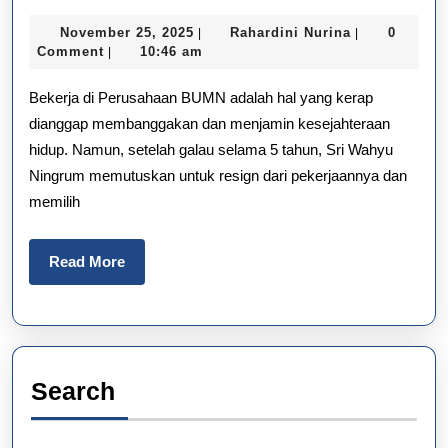
Tan
November
Rahardini
November 25, 2025
Rahardini Nurina
0
|
|
Men
25,
Nurina
Comment
10:46 am
|
2025
Che
Bekerja di Perusahaan BUMN adalah hal yang kerap
Per
dianggap membanggakan dan menjamin kesejahteraan
hidup. Namun, setelah galau selama 5 tahun, Sri Wahyu
Seb
Ningrum memutuskan untuk resign dari pekerjaannya dan
Ber
memilih
Ker
Read
Read More
More
Search