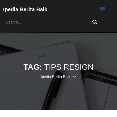
Skip
to
Ipedia Berita Baik
content
Search
Skip
for:
to
content
TAG:
TIPS RESIGN
Ipedia Berita Baik
>>