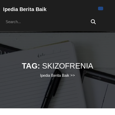
Skip
to
Ipedia Berita Baik
content
Search
Skip
for:
to
content
TAG:
SKIZOFRENIA
Ipedia Berita Baik
>>