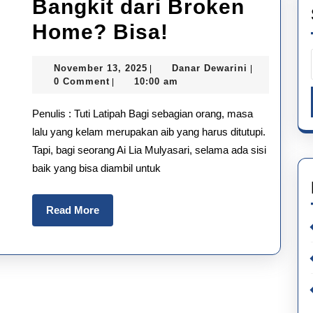
Bangkit dari Broken
Bangkit
Home? Bisa!
dari
November
Danar
November 13, 2025
Danar Dewarini
|
|
Broken
13,
Dewarini
0 Comment
10:00 am
|
2025
Home?
Penulis : Tuti Latipah Bagi sebagian orang, masa
Bisa!
lalu yang kelam merupakan aib yang harus ditutupi.
Tapi, bagi seorang Ai Lia Mulyasari, selama ada sisi
baik yang bisa diambil untuk
Read
Read More
More