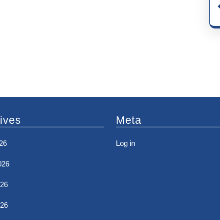
ives
Meta
26
Log in
026
26
026