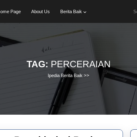
Se
ome Page
About Us
Berita Baik
for:
TAG:
PERCERAIAN
Ipedia Berita Baik
>>