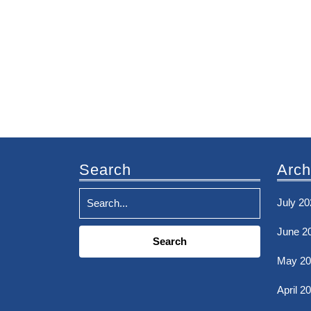
Search
Arch
July 20
Search
June 2
for:
May 20
April 2