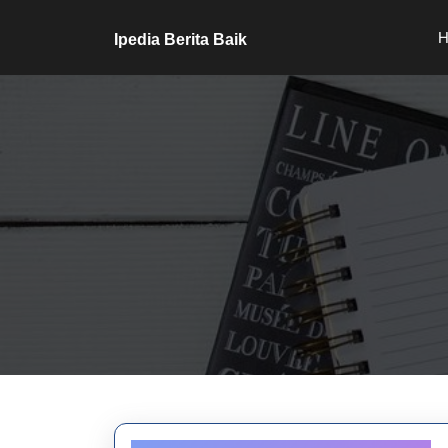
Skip
to
H
Ipedia Berita Baik
content
Skip
to
content